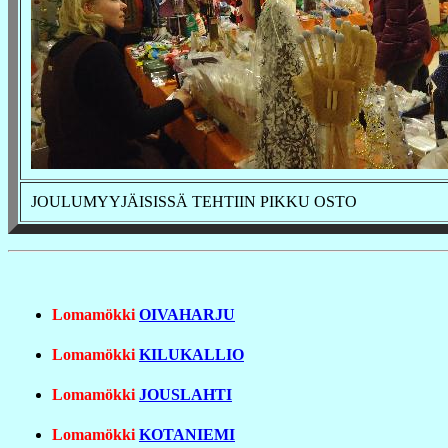
JOULUMYYJÄISISSÄ TEHTIIN PIKKU OSTO
Lomamökki
OIVAHARJU
Lomamökki
KILUKALLIO
Lomamökki
JOUSLAHTI
Lomamökki
KOTANIEMI