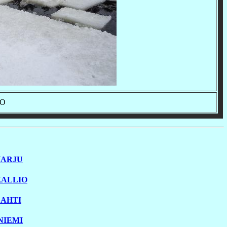
TO
HARJU
KALLIO
LAHTI
NIEMI