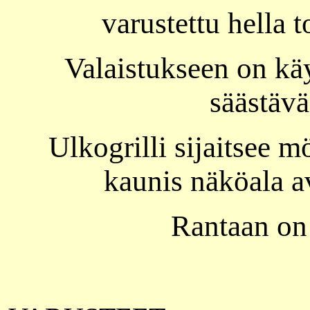
varustettu hella 
Valaistukseen on käy
säästävä
Ulkogrilli sijaitsee m
kaunis näköala av
Rantaan on