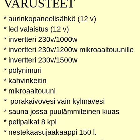
VARUSTEET
* aurinkopaneelisähkö (12 v)
* led valaistus (12 v)
* invertteri 230v/1000w
*
invertteri 230v/1200w mikroaaltouunille
*
invertteri 230v/1500w
* pölynimuri
* kahvinkeitin
* mikroaaltouuni
* porakaivovesi vain kylmävesi
* sauna jossa puulämmiteinen kiuas
* petipaikat 8 kpl
* nestekaasujääkaappi 150 l.