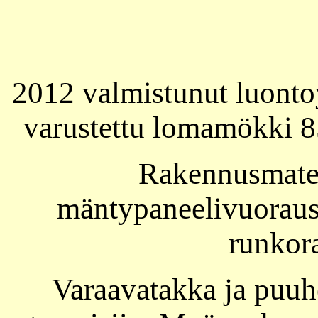
2012 valmistunut luonto
varustettu lomamökki 85
Rakennusmater
mäntypaneelivuoraust
runkor
Varaavatakka ja puuhe