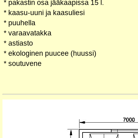
* pakastin osa jääkaapissa 15 l.
* kaasu-uuni ja kaasuliesi
* puuhella
* varaavatakka
* astiasto
* ekologinen puucee (huussi)
* soutuvene