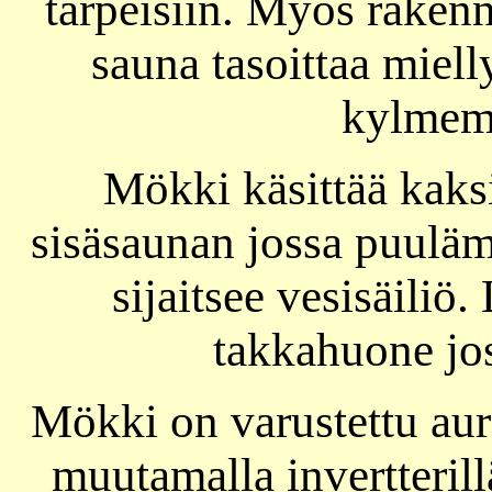
tarpeisiin. Myös rakenn
sauna tasoittaa miell
kylmem
Mökki käsittää kaksi
sisäsaunan jossa puuläm
sijaitsee vesisäiliö
takkahuone jos
Mökki on varustettu aur
muutamalla invertterill